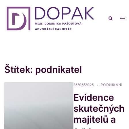
Skip
to
Search
content
Tog
men
Štítek:
podnikatel
26/05/2025
PODNIKÁNÍ
Evidence
skutečných
majitelů a